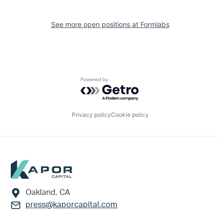
See more open positions at
Formlabs
Powered by Getro.com
Privacy policy
Cookie policy
Footer
Oakland, CA
press@kaporcapital.com