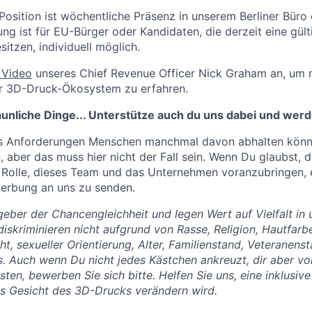
Position ist wöchentliche Präsenz in unserem Berliner Büro 
g ist für EU-Bürger oder Kandidaten, die derzeit eine gül
sitzen, individuell möglich.
 Video
unseres Chief Revenue Officer Nick Graham an, um 
r 3D-Druck-Ökosystem zu erfahren.
aunliche Dinge... Unterstütze auch du uns dabei und werd
ss Anforderungen Menschen manchmal davon abhalten könne
 aber das muss hier nicht der Fall sein. Wenn Du glaubst, d
 Rolle, dieses Team und das Unternehmen voranzubringen, 
werbung an uns zu senden.
tgeber der Chancengleichheit und legen Wert auf Vielfalt in
iskriminieren nicht aufgrund von Rasse, Religion, Hautfarbe
t, sexueller Orientierung, Alter, Familienstand, Veteranens
. Auch wenn Du nicht jedes Kästchen ankreuzt, dir aber vor
isten, bewerben Sie sich bitte. Helfen Sie uns, eine inklusi
s Gesicht des 3D-Drucks verändern wird.