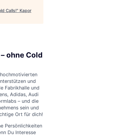
ld Calls!
"
Kapor
 – ohne Cold
 hochmotivierten
unterstützen und
e Fabrikhalle und
ens, Adidas, Audi
ormlabs – und die
rnehmens sein und
htige Ort für dich!
ne Persönlichkeiten
nn Du Interesse