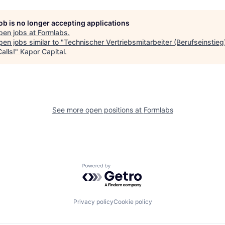
job is no longer accepting applications
pen jobs at
Formlabs
.
en jobs similar to "
Technischer Vertriebsmitarbeiter (Berufseinstieg
alls!
"
Kapor Capital
.
See more open positions at
Formlabs
Powered by Getro.com
Privacy policy
Cookie policy