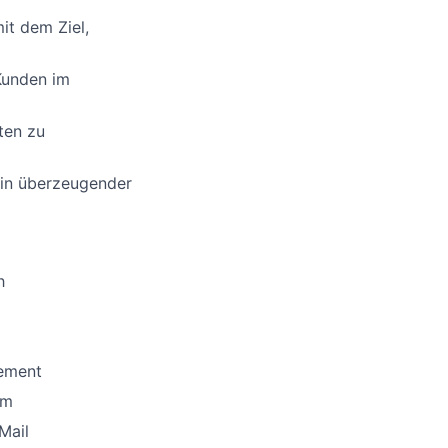
it dem Ziel,
Kunden im
ten zu
in überzeugender
h
gement
am
Mail