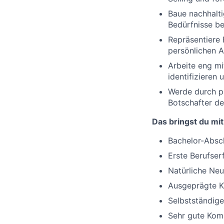
Baue nachhalt
Bedürfnisse b
Repräsentiere
persönlichen 
Arbeite eng m
identifizieren
Werde durch p
Botschafter d
Das bringst du mit
Bachelor-Absch
Erste Berufser
Natürliche Neu
Ausgeprägte K
Selbstständig
Sehr gute Komm