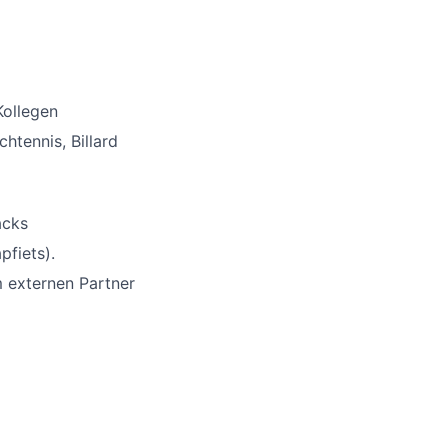
Kollegen
htennis, Billard
acks
pfiets).
 externen Partner