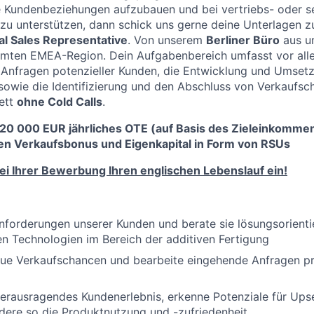
ve Kundenbeziehungen aufzubauen und bei vertriebs- oder 
u unterstützen, dann schick uns gerne deine Unterlagen z
al Sales Representative
. Von unserem
Berliner Büro
aus un
amten EMEA-Region. Dein Aufgabenbereich umfasst vor alle
Anfragen potenzieller Kunden, die Entwicklung und Umset
sowie die Identifizierung und den Abschluss von Verkaufsc
ett
ohne Cold Calls
.
120 000 EUR jährliches OTE (auf Basis des Zieleinkommen
n Verkaufsbonus und Eigenkapital in Form von RSUs
bei Ihrer Bewerbung Ihren englischen Lebenslauf ein!
nforderungen unserer Kunden und berate sie lösungsorientie
n Technologien im Bereich der additiven Fertigung
neue Verkaufschancen und bearbeite eingehende Anfragen pr
herausragendes Kundenerlebnis, erkenne Potenziale für Ups
rdere so die Produktnutzung und -zufriedenheit