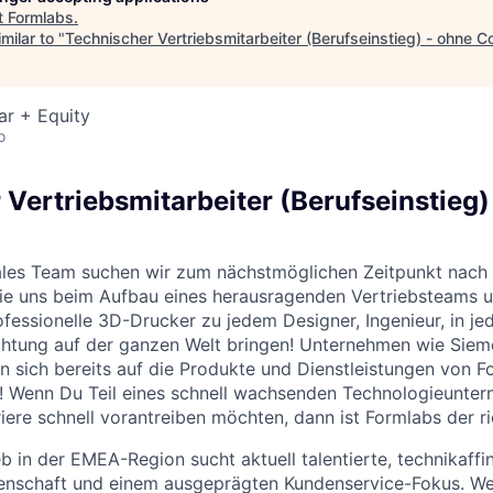
t
Formlabs
.
milar to "
Technischer Vertriebsmitarbeiter (Berufseinstieg) - ohne Co
ar + Equity
o
 Vertriebsmitarbeiter (Berufseinstieg)
Sales Team suchen wir zum nächstmöglichen Zeitpunkt nach
die uns beim Aufbau eines herausragenden Vertriebsteams 
essionelle 3D-Drucker zu jedem Designer, Ingenieur, in jed
chtung auf der ganzen Welt bringen! Unternehmen wie Siem
 sich bereits auf die Produkte und Dienstleistungen von F
g! Wenn Du Teil eines schnell wachsenden Technologieunte
iere schnell vorantreiben möchten, dann ist Formlabs der ric
b in der EMEA-Region sucht aktuell talentierte, technikaffi
denschaft und einem ausgeprägten Kundenservice-Fokus. We