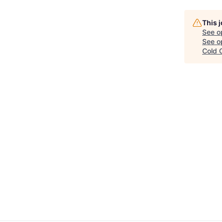
This 
See o
See op
Cold C