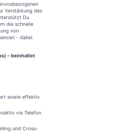
servicebezogenen
ur Verstärkung des
terstützt Du
m die schnelle
zung von
hancen - dabei
s) – beinhaltet
rt sowie effektiv
oaktiv via Telefon
elling und Cross-