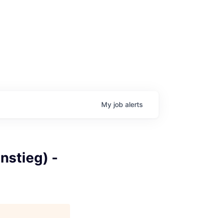
My
job
alerts
nstieg) -