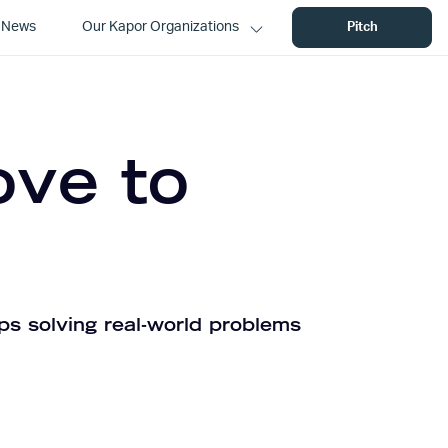
News
Our Kapor Organizations
Pitch
ove to
ps solving real-world problems