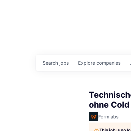
Search
jobs
Explore
companies
Technische
ohne Cold 
Formlabs
This job is no 